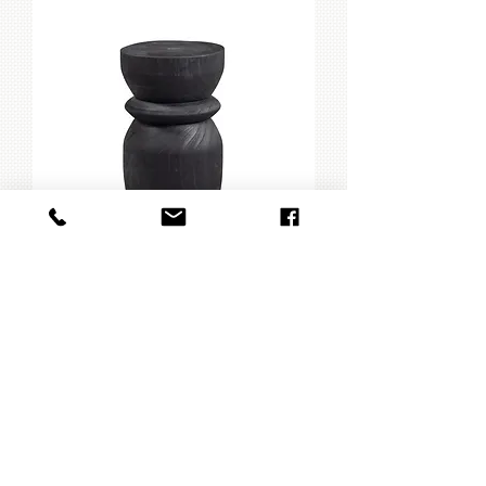
Bout de canapé / tabouret / table de
chevet en bois noir
Rupture de stock