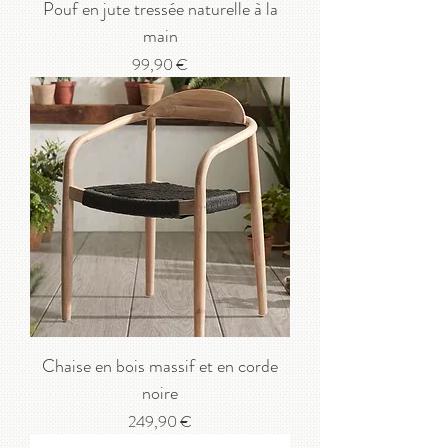
Pouf en jute tressée naturelle à la
main
Prix
99,90 €
Chaise en bois massif et en corde
noire
Prix
249,90 €