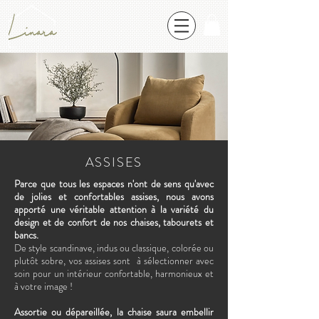
ASSISES
Parce que tous les espaces n'ont de sens qu'avec
de jolies et confortables assises, nous avons
apporté une véritable attention à la variété du
design et de confort de nos chaises, tabourets et
bancs.
De style scandinave, indus ou classique, colorée ou
plutôt sobre, vos assises sont à sélectionner avec
soin pour un intérieur confortable, harmonieux et
à votre image !
Assortie ou dépareillée, la chaise saura embellir