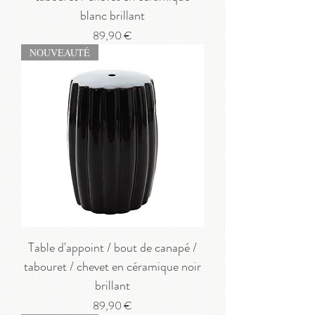
blanc brillant
Prix
89,90 €
NOUVEAUTÉ
Table d'appoint / bout de canapé /
tabouret / chevet en céramique noir
brillant
Prix
89,90 €