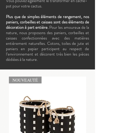
Vous pouvez également le transformer en cache-
pot pour votre cactus.
Plus que de simples éléments de rangement, nos
paniers, corbeilles et caisses sont des éléments de
décoration à part entière.
Pour les amoureux de la
nature, nous proposons des paniers, corbeilles et
caisses confectionnées avec des matières
entièrement naturelles. Cotons, toiles de jute et
paniers en papier participent au respect de
l’environnement et décorent très bien les pièces
dédiées à la nature.
NOUVEAUTÉ