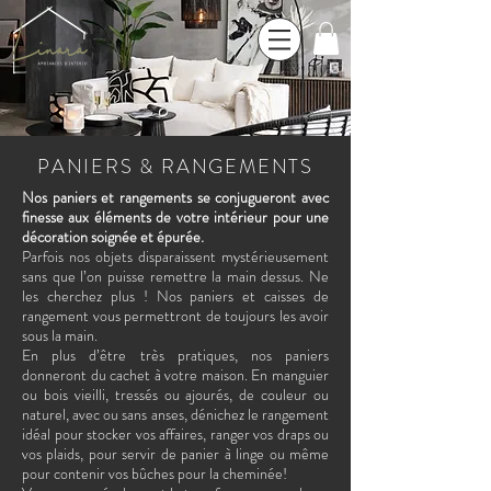
PANIERS & RANGEMENTS
Nos paniers et rangements se conjugueront avec
finesse aux éléments de votre intérieur pour une
décoration soignée et épurée.
Parfois nos objets disparaissent mystérieusement
sans que l’on puisse remettre la main dessus. Ne
les cherchez plus ! Nos paniers et caisses de
rangement vous permettront de toujours les avoir
sous la main.
En plus d’être très pratiques, nos paniers
donneront du cachet à votre maison. En manguier
ou bois vieilli, tressés ou ajourés, de couleur ou
naturel, avec ou sans anses, dénichez le rangement
idéal pour stocker vos affaires, ranger vos draps ou
vos plaids, pour servir de panier à linge ou même
pour contenir vos bûches pour la cheminée!