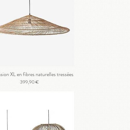
ion XL en fibres naturelles tressées
Prix
399,90 €