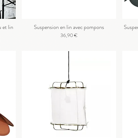
et lin
Suspension en lin avec pompons
Suspen
Prix
36,90 €