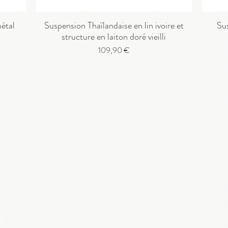
métal
Suspension Thaïlandaise en lin ivoire et
Sus
structure en laiton doré vieilli
Prix
109,90 €