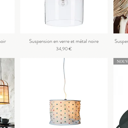
oir
Suspension en verre et métal noire
Suspen
Prix
34,90 €
NOUV