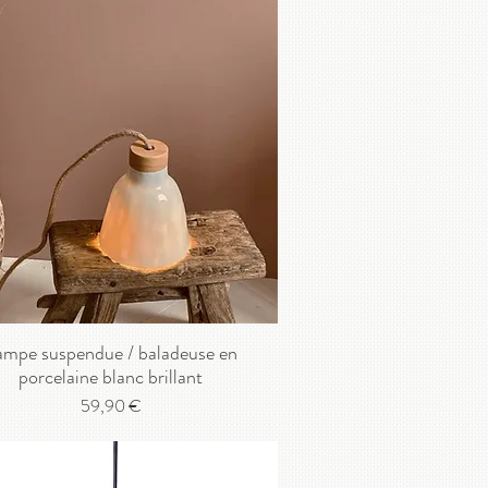
ampe suspendue / baladeuse en
porcelaine blanc brillant
Prix
59,90 €