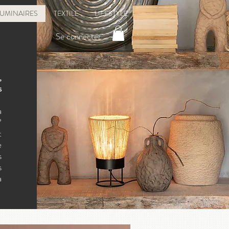
LUMINAIRES
TEXTILE
LIFESTYLE
Se connecter
,
s
a
?
t
e
s
s
a