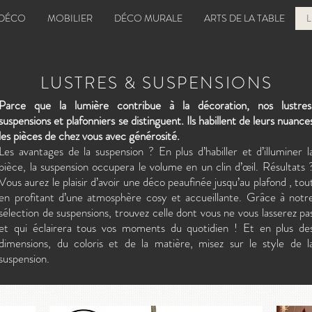
 DÉCO
MOBILIER
DÉCO MURALE
ARTS DE LA TABLE
LUST
RES & SUSPENSIONS
Parce que la lumière contribue à la décoration, nos lustres
suspensions et plafonniers se distinguent.
Ils habillent de leurs nuance
les pièces de chez vous avec générosité.
Les avantages de la suspension ? En plus d’habiller et d’illuminer l
pièce, la suspension occupera le volume en un clin d’œil. Résultats 
Vous aurez le plaisir d’avoir une déco peaufinée jusqu’au plafond , tou
en profitant d’une atmosphère cosy et accueillante. Grâce à notr
sélection de suspensions, trouvez celle dont vous ne vous lasserez pa
et qui éclairera tous vos moments du quotidien ! Et en plus de
dimensions, du coloris et de la matière, misez sur le style de l
suspension.