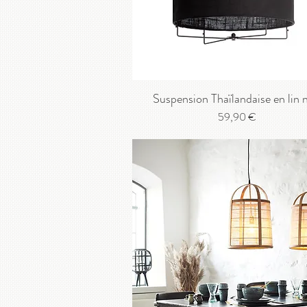
Suspension Thaïlandaise en lin n
Prix
59,90 €