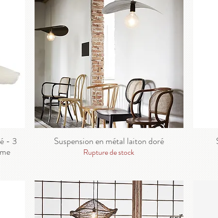
é - 3
Suspension en métal laiton doré
sme
Rupture de stock