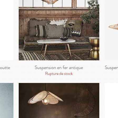
goutte
Suspension en fer antique
Suspens
Rupture de stock