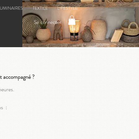
LUMINAIRES
TEXTILE
LIFESTYLE
Se connecter
 et accompagné ?
heures.
ns :