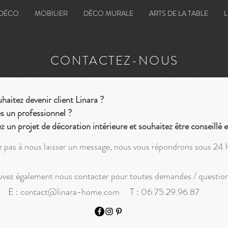
 DÉCO
MOBILIER
DÉCO MURALE
ARTS DE LA TABLE
CONTACTEZ-NOUS
haitez devenir client Linara ?
s un professionnel ?
z un projet de décoration intérieure et souhaitez être conseillé
z pas à nous laisser un message, nous vous répondrons sous 24 
vez également nous contacter pour toutes demandes / questio
E :
contact@linara-home.com
T :
06.75.29.96.87