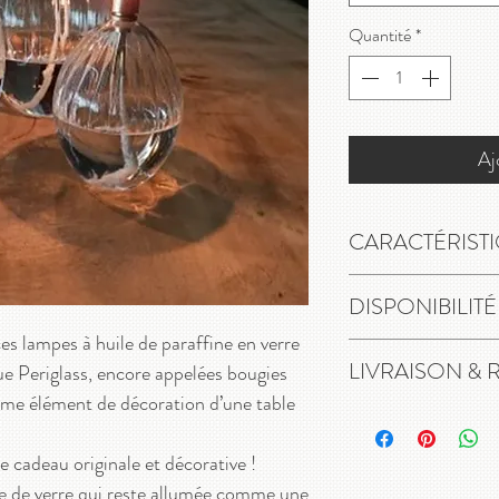
Quantité
*
Aj
CARACTÉRIST
Lampe à l’huile en 
DISPONIBILITÉ
Forme ovale striée
ces
lampes à huile de paraffine
en verre
Coloris : transpare
En stock
LIVRAISON & 
que Periglass, encore appelées bougies
Finition : laiton do
mme élément de décoration d’une table
Dimensions :
Livraison gratuite 
TAILLE S : La hau
relais.
e cadeau originale et décorative !
TAILLE M : La hau
14 jours pour chang
 de verre qui reste allumée comme une
TAILLE L : La hau