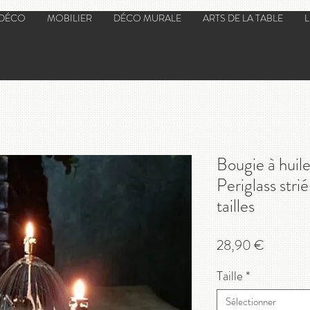
 DÉCO
MOBILIER
DÉCO MURALE
ARTS DE LA TABLE
Bougie à huile
Periglass stri
tailles
Prix
28,90 €
Taille
*
Sélectionner