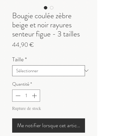
Bougie coulée zèbre
beige et noir rayures
senteur figue - 3 tailles
Prix
44,90 €
Taille
*
Quantité
*
Rupture de stock
Me notifier lorsque cet article est disponible