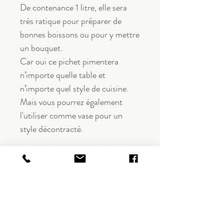
De contenance 1 litre, elle sera
très ratique pour préparer de
bonnes boissons ou pour y mettre
un bouquet.
Car oui ce pichet pimentera
n’importe quelle table et
n’importe quel style de cuisine.
Mais vous pourrez également
l'utiliser comme vase pour un
style décontracté.
CARACTÉRISTIQUES
Carafe / pichet / vase
DISPONIBILITÉ
Matériaux : céramique
Coloris : blanc cassé à rayures
En stock
LIVRAISON & RETOUR
vertes