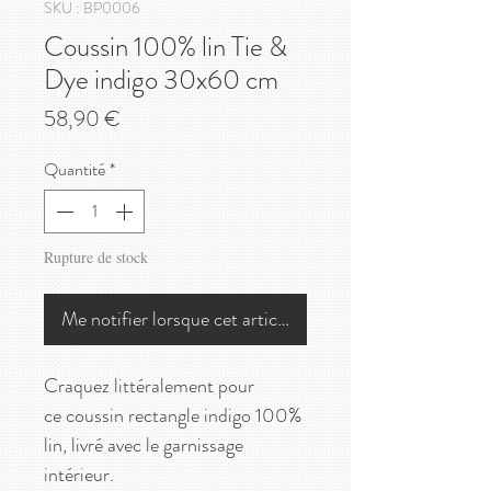
SKU : BP0006
Coussin 100% lin Tie &
Dye indigo 30x60 cm
Prix
58,90 €
Quantité
*
Rupture de stock
Me notifier lorsque cet article est disponible
Craquez littéralement pour
ce coussin rectangle indigo 100%
lin, livré avec le garnissage
intérieur.