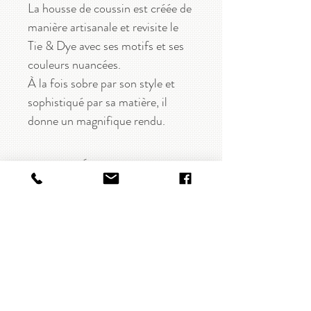
La housse de coussin est créée de
manière artisanale et revisite le
Tie & Dye avec ses motifs et ses
couleurs nuancées.
À la fois sobre par son style et
sophistiqué par sa matière, il
donne un magnifique rendu.
CARACTÉRISTIQUES
Coussin rectangle
DISPONIBILITÉ
100% lin
Coloris : indigo tye and dye
Disponible sous 2 semaines
LIVRAISON & RETOUR
Dimensions : 30x60 cm
Garnissage inclus
Livraison gratuite dès 80€
d'achats en point relais.