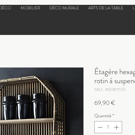
 DÉCO
MOBILIER
DÉCO MURALE
ARTS DE LA TABLE
Étagère hexa
rotin à suspen
SKU : MS18Y1105
Prix
69,90 €
Quantité
*