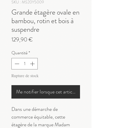
SKU : MS20Y5009
Grande étagère ovale en
bambou, rotin et bois à
suspendre
Prix
129,90 €
Quantité
*
Rupture de stock
Me notifier lorsque cet article est disponible
Dans une démarche de
commerce équitable, cette
étagère de la marque Madam