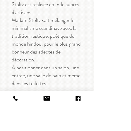
Stoltz est réalisée en Inde auprès
d'artisans.
Madam Stoltz sait mélanger le
minimalisme scandinave avec la
tradition rustique, poétique du
monde hindou, pour le plus grand
bonheur des adeptes de
décoration.
À positionner dans un salon, une
entrée, une salle de bain et même
dans les toilettes.
CARACTÉRISTIQUES
Étagère à suspendre 4 niveaux
DISPONIBILITÉ
En bambou, rotin et bois
Coloris : naturel