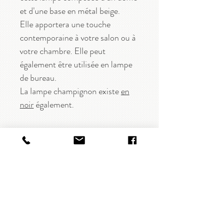
et d'une base en métal beige.
Elle apportera une touche
contemporaine à votre salon ou à
votre chambre. Elle peut
également être utilisée en lampe
de bureau.
La lampe champignon existe
en
noir
également.
CARACTÉRISTIQUES
Lampe en métal
DISPONIBILITÉ
Coloris : beige
Dimensions : diamètre 30 cm
En stock
LIVRAISON & RETOUR
x hauteur 45 cm
Mécanisme électrifié 25W
Livraison gratuite dès 80€