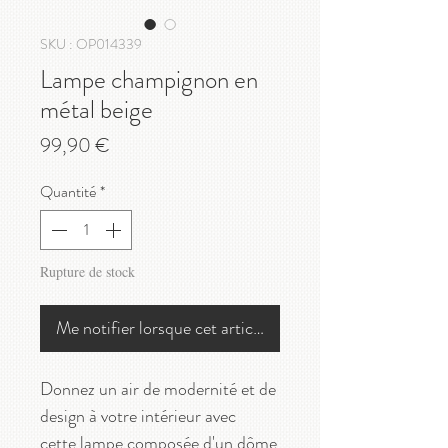
SKU : OP014339
Lampe champignon en
métal beige
Prix
99,90 €
Quantité
*
Rupture de stock
Me notifier lorsque cet article est disponible
Donnez un air de modernité et de
design à votre intérieur avec
cette lampe composée d'un dôme