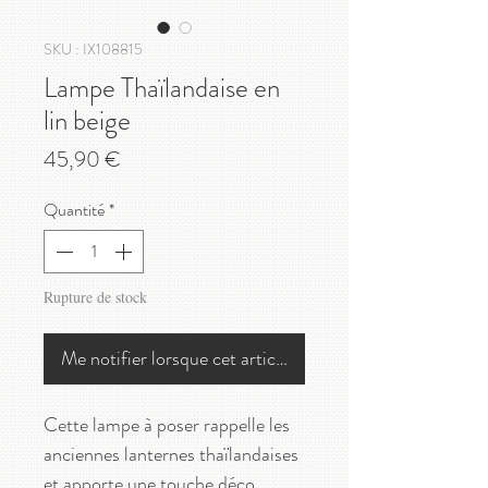
SKU : IX108815
Lampe Thaïlandaise en
lin beige
Prix
45,90 €
Quantité
*
Rupture de stock
Me notifier lorsque cet article est disponible
Cette lampe à poser rappelle les
anciennes lanternes thaïlandaises
et apporte une touche déco,