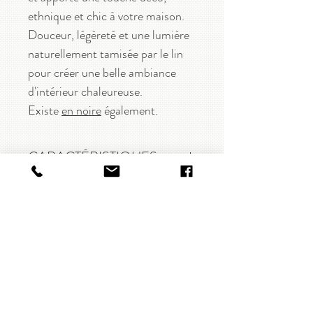
ethnique et chic à votre maison.
Douceur, légèreté et une lumière
naturellement tamisée par le lin
pour créer une belle ambiance
d'intérieur chaleureuse.
Existe
en noire
également.
CARACTÉRISTIQUES
Lampe en lin et métal
DISPONIBILITÉ
Coloris : beige
Dimensions : diamètre 25 cm,
Disponible sous 2 semaines
LIVRAISON & RETOUR
hauteur 40 cm
Mécanisme électrifié 220-240 V
Livraison gratuite dès 80€
Longueur du câble : 215 cm
d'achats en point relais.
Ampoule non fournie
14 jours pour changer d'avis !