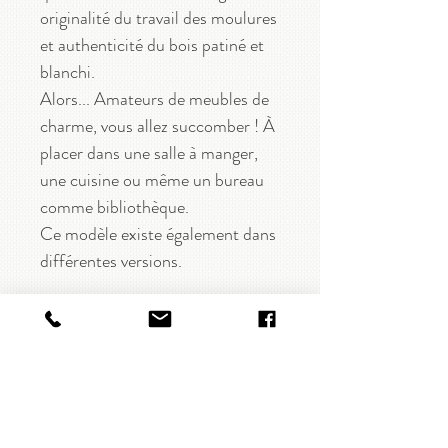
originalité du travail des moulures
et authenticité du bois patiné et
blanchi.
Alors... Amateurs de meubles de
charme, vous allez succomber ! À
placer dans une salle à manger,
une cuisine ou même un bureau
comme bibliothèque.
Ce modèle existe également dans
différentes versions.
CARACTÉRISTIQUES
Meuble vitrine bibliothèque
DISPONIBILITÉ
Bois de manguier brut
Coloris : naturel blanchi
En stock
LIVRAISON & RETOUR