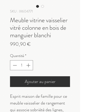
SKU : IX604771
Meuble vitrine vaisselier
vitré colonne en bois de
manguier blanchi
Prix
990,90 €
Quantité
*
Ajouter au panier
Esprit maison de famille pour ce
meuble vaisselier de rangement
qui associe sobriété des lignes,