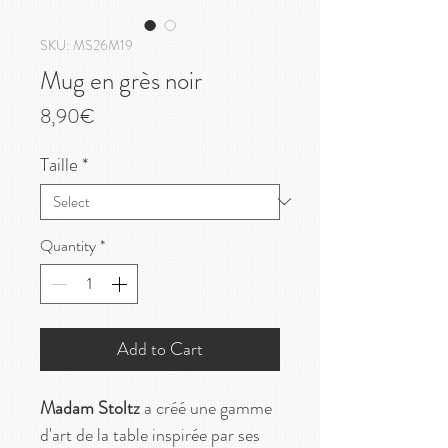
SKU: MS26M19
Mug en grès noir
Price
8,90€
Taille
*
Quantity
*
Add to Cart
Madam Stoltz
a créé une gamme
d'art de la table inspirée par ses