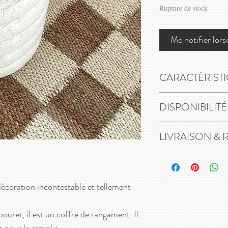
Rupture de stock
Me notifier lors
CARACTÉRIST
Pouf, tabouret, siè
DISPONIBILITÉ
Coloris : écru
Garnissage : polys
En stock
LIVRAISON & 
Revêtement : tissu
Dimensions : diam
Livraison gratuite 
relais.
14 jours pour chang
écoration incontestable et tellement
ouret, il est un coffre de rangament. Il
e pour le remplir.