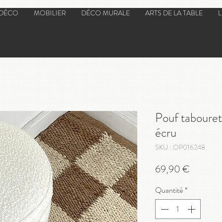
 DÉCO
MOBILIER
DÉCO MURALE
ARTS DE LA TABLE
Pouf tabouret
écru
SKU : OP016248
Prix
69,90 €
Quantité
*