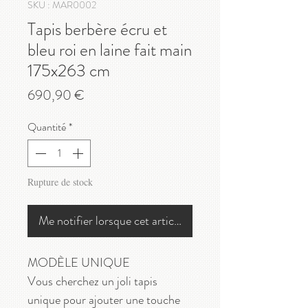
SKU : MAR0002
Tapis berbère écru et
bleu roi en laine fait main
175x263 cm
Prix
690,90 €
Quantité
*
Rupture de stock
Me notifier lorsque cet article est disponible
MODÈLE UNIQUE
Vous cherchez un joli tapis
unique pour ajouter une touche