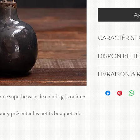
Aj
CARACTÉRIST
Vase en céramique
DISPONIBILITÉ
Coloris : gris noir
Dimensions : diamè
En stock
LIVRAISON & 
Livraison gratuite 
relais.
ce superbe vase de coloris gris noir en
14 jours pour chang
our y présenter les petits bouquets de